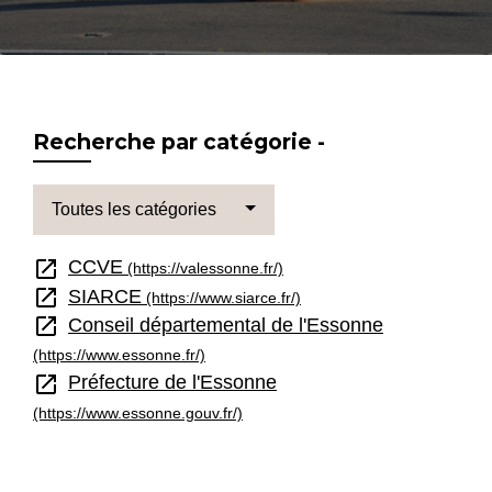
Recherche par catégorie -
Toutes les catégories
open_in_new
CCVE
(https://valessonne.fr/)
open_in_new
SIARCE
(https://www.siarce.fr/)
open_in_new
Conseil départemental de l'Essonne
(https://www.essonne.fr/)
open_in_new
Préfecture de l'Essonne
(https://www.essonne.gouv.fr/)