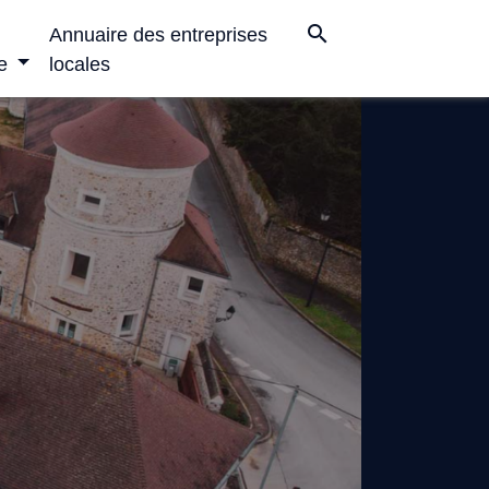
search
Annuaire des entreprises
e
locales
nue à Chevannes