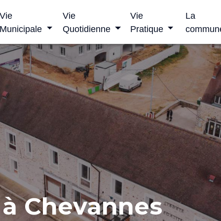
Vie
Vie
Vie
La
Municipale
Quotidienne
Pratique
commun
Bienve