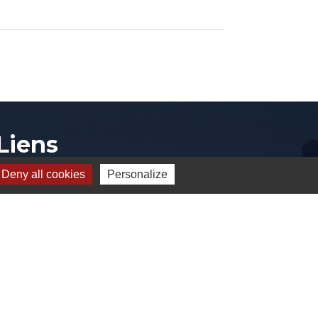
Liens
Deny all cookies
Personalize
CCVE
SIARCE
Conseil départemental de l'Essonne
Préfecture de l'Essonne