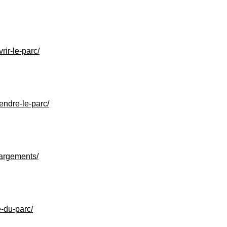
rir-le-parc/
endre-le-parc/
hargements/
e-du-parc/