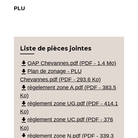
PLU
Liste de pièces jointes
file_download
OAP Chevannes.pdf (PDF - 1.4 Mo)
file_download
Plan de zonage - PLU
Chevannes.pdf (PDF - 293.6 Ko)
file_download
règelement zone A.pdf (PDF - 383.5
Ko)
file_download
règlement zone UG.pdf (PDF - 414.1
Ko)
file_download
règlement zone UC.pdf (PDF - 376
Ko)
file_download
règlement zone N.pdf (PDF - 339.3