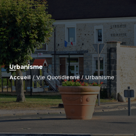
Urbanisme
Accueil
/
Vie Quotidienne
/
Urbanisme