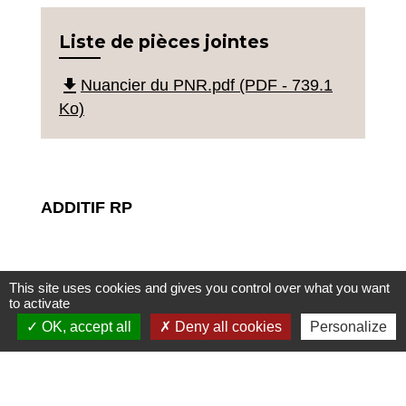
Liste de pièces jointes
file_download
Nuancier du PNR.pdf (PDF - 739.1
Ko)
ADDITIF RP
Mise en compatibilité du
This site uses cookies and gives you control over what you want
to activate
Plan Local d’Urbanisme –
OK, accept all
Deny all cookies
Personalize
Procédure en cours