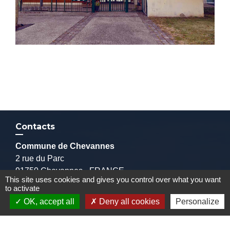
Contacts
Commune de Chevannes
2 rue du Parc
91750 Chevannes - FRANCE
This site uses cookies and gives you control over what you want
+33 1 64 99 70 04
to activate
Contact par formulaire
OK, accept all
Deny all cookies
Personalize