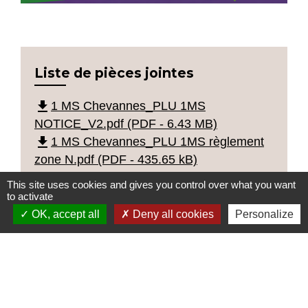
Liste de pièces jointes
file_download
1 MS Chevannes_PLU 1MS
NOTICE_V2.pdf (PDF - 6.43 MB)
file_download
1 MS Chevannes_PLU 1MS règlement
zone N.pdf (PDF - 435.65 kB)
This site uses cookies and gives you control over what you want
to activate
OK, accept all
Deny all cookies
Personalize
Contacts
Commune de Chevannes