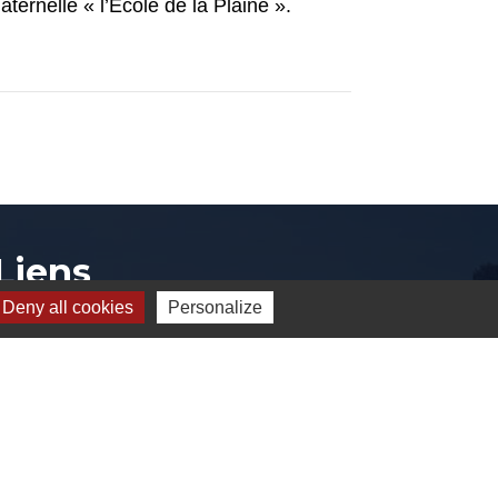
ternelle « l’École de la Plaine ».
Liens
Deny all cookies
Personalize
CCVE
SIARCE
Conseil départemental de l'Essonne
Préfecture de l'Essonne