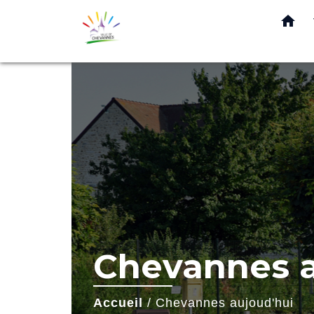
home
Chevannes a
Accueil
/
Chevannes aujoud'hui