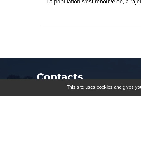
La population s'est renouvelée‚ a rajeu
Contacts
This site uses cookies and gives you
Commune de Chevannes
2 rue du Parc
91750 Chevannes - FRANCE
+33 1 64 99 70 04
Contact par formulaire